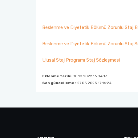
Fakülte Faaliyet Raporları
Yandal- ÇAP
Beslenme ve Diyetetik Bölümü Zorunlu Staj 
Beslenme ve Diyetetik Bölümü Zorunlu Staj 
Ulusal Staj Programı Staj Sözleşmesi
Eklenme tarihi :
10.10.2022 16:04:13
Son güncelleme :
27.05.2025 17:16:24