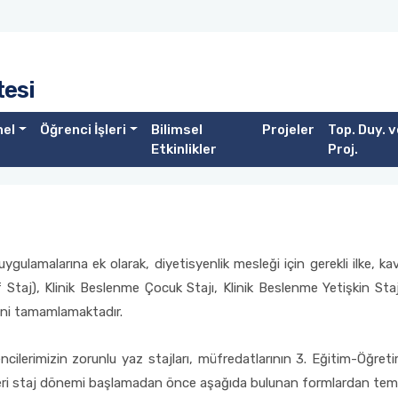
tesi
nel
Öğrenci İşleri
Bilimsel
Projeler
Top. Duy. v
Etkinlikler
Proj.
gulamalarına ek olarak, diyetisyenlik mesleği için gerekli ilke, kav
Staj), Klinik Beslenme Çocuk Stajı, Klinik Beslenme Yetişkin Sta
ini tamamlamaktadır.
cilerimizin zorunlu yaz stajları, müfredatlarının 3. Eğitim-Öğre
geleri staj dönemi başlamadan önce aşağıda bulunan formlardan temi