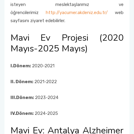
isteyen meslektaşlarımız ve
Fakülte Faaliyet Raporları
Yandal- ÇAP
öğrencilerimiz
http://yacumer.akdeniz.edu.tr/
web
sayfasını ziyaret edebilirler.
Mavi Ev Projesi (2020
Mayıs-2025 Mayıs)
I.Dönem:
2020-2021
II. Dönem:
2021-2022
III.Dönem:
2023-2024
IV.Dönem:
2024-2025
Mavi Ev: Antalya Alzheimer