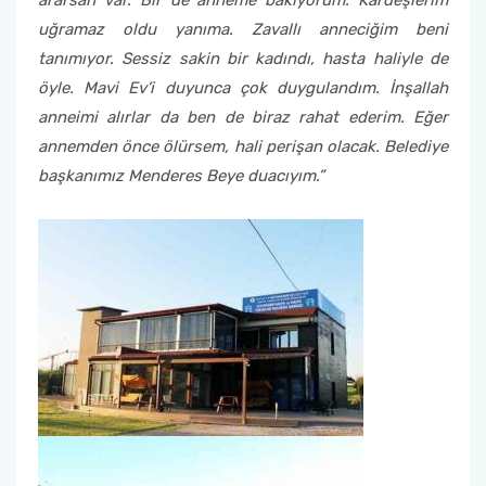
ararsan var. Bir de anneme bakıyorum. Kardeşlerim
uğramaz oldu yanıma. Zavallı anneciğim beni
tanımıyor. Sessiz sakin bir kadındı, hasta haliyle de
öyle. Mavi Ev’i duyunca çok duygulandım. İnşallah
anneimi alırlar da ben de biraz rahat ederim. Eğer
annemden önce ölürsem, hali perişan olacak. Belediye
başkanımız Menderes Beye duacıyım.”