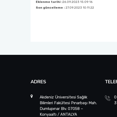
Eklenme tarihi :
26.09.2023 15:09:16
Son güncelleme :
27.09.2023 10:11:22
Fakülte Faaliyet Raporları
Yandal- ÇAP
ADRES
TELE
Akdeniz Üniversitesi Sağlık
0
Bilimleri Fakültesi Pınarbaşı Mah.
3
Dumlupınar Blv. 07058 –
Konyaaltı / ANTALYA