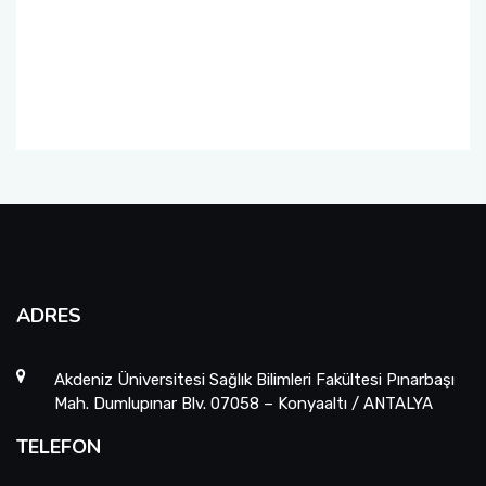
Fakülte Faaliyet Raporları
Yandal- ÇAP
ADRES
Akdeniz Üniversitesi Sağlık Bilimleri Fakültesi Pınarbaşı
Mah. Dumlupınar Blv. 07058 – Konyaaltı / ANTALYA
TELEFON