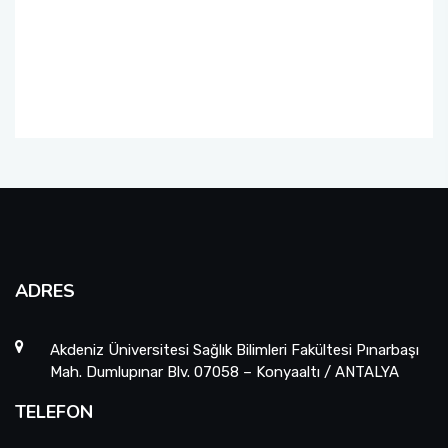
Fakülte Faaliyet Raporları
Yandal- ÇAP
ADRES
Akdeniz Üniversitesi Sağlık Bilimleri Fakültesi Pınarbaşı
Mah. Dumlupınar Blv. 07058 – Konyaaltı / ANTALYA
TELEFON