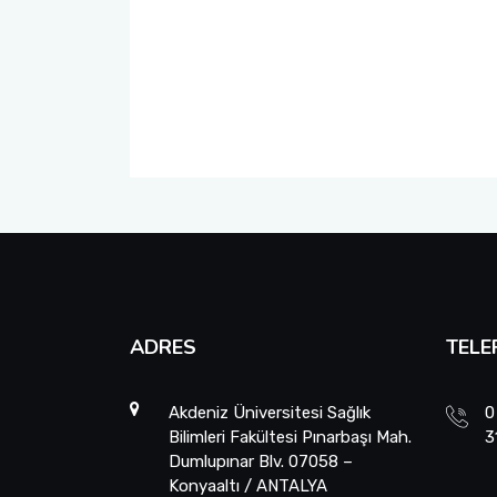
Fakülte Faaliyet Raporları
Yandal- ÇAP
ADRES
TELE
Akdeniz Üniversitesi Sağlık
0
Bilimleri Fakültesi Pınarbaşı Mah.
3
Dumlupınar Blv. 07058 –
Konyaaltı / ANTALYA