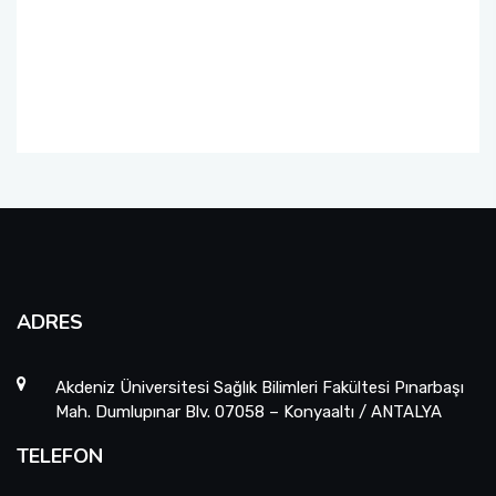
Fakülte Faaliyet Raporları
Yandal- ÇAP
ADRES
Akdeniz Üniversitesi Sağlık Bilimleri Fakültesi Pınarbaşı
Mah. Dumlupınar Blv. 07058 – Konyaaltı / ANTALYA
TELEFON